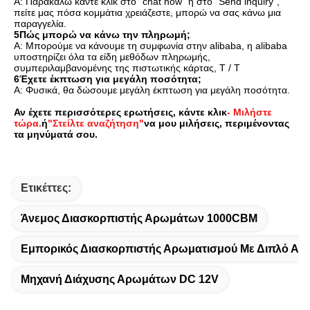
Α: Παρακαλώ κάντε κλικ στο "chat now" ή στο "Send inquiry", 
πείτε μας πόσα κομμάτια χρειάζεστε, μπορώ να σας κάνω μια 
παραγγελία.
5Πώς μπορώ να κάνω την πληρωμή;
Α: Μπορούμε να κάνουμε τη συμφωνία στην alibaba, η alibaba 
υποστηρίζει όλα τα είδη μεθόδων πληρωμής, 
συμπεριλαμβανομένης της πιστωτικής κάρτας, T / T
6Έχετε έκπτωση για μεγάλη ποσότητα;
Α: Φυσικά, θα δώσουμε μεγάλη έκπτωση για μεγάλη ποσότητα.
Αν έχετε περισσότερες ερωτήσεις, κάντε κλικ
- Μιλήστε 
τώρα.
ή
"Στείλτε αναζήτηση"
να μου μιλήσεις, περιμένοντας 
τα μηνύματά σου.
Ετικέττες:
Άνεμος Διασκορπιστής Αρωμάτων 1000CBM
Εμπορικός Διασκορπιστής Αρωματισμού Με Διπλό Ατ
Μηχανή Διάχυσης Αρωμάτων DC 12V