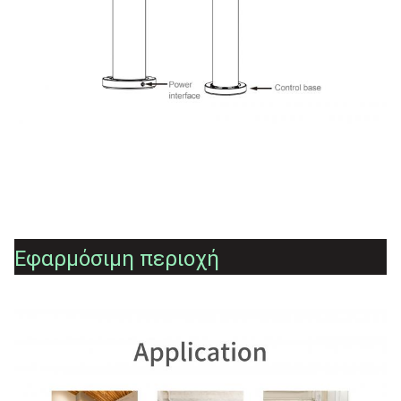
HOMEFISH OEM Wifi καθαριστικό αέρα Luftreiniger Luchtreiniger 
Purificador Anion καθαριστικό αέρα Hepa φίλτρο App Wifi έξυπνο 
καθαριστικό αέρα
Εφαρμόσιμη περιοχή