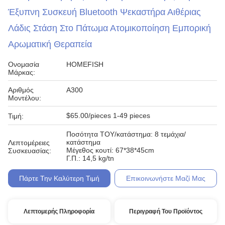
Έξυπνη Συσκευή Bluetooth Ψεκαστήρα Αιθέριας
Λάδις Στάση Στο Πάτωμα Ατομικοποίηση Εμπορική
Αρωματική Θεραπεία
Ονομασία
HOMEFISH
Μάρκας:
Αριθμός
A300
Μοντέλου:
$65.00/pieces 1-49 pieces
Τιμή:
Ποσότητα ΤΟΥ/κατάστημα: 8 τεμάχια/
κατάστημα
Λεπτομέρειες
Μέγεθος κουτί: 67*38*45cm
Συσκευασίας:
Γ.Π.: 14,5 kg/tn
Πάρτε Την Καλύτερη Τιμή
Επικοινωνήστε Μαζί Μας
Λεπτομερής Πληροφορία
Περιγραφή Του Προϊόντος