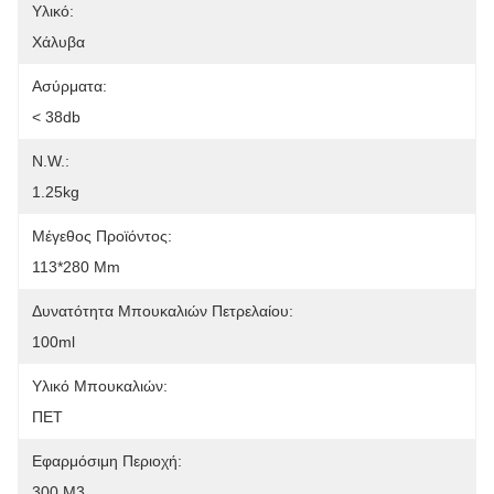
Υλικό:
Χάλυβα
Ασύρματα:
< 38db
N.W.:
1.25kg
Μέγεθος Προϊόντος:
113*280 Mm
Δυνατότητα Μπουκαλιών Πετρελαίου:
100ml
Υλικό Μπουκαλιών:
ΠΕΤ
Εφαρμόσιμη Περιοχή:
300 M3