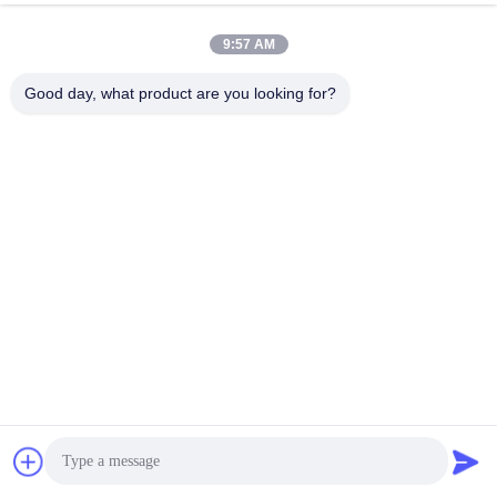
Επαφές: Αμάντα Σι
Τηλέφωνο: +86 17760551902 Αριθμός Whatsapp/Wechat:
+86 
9:57 AM
17760551902
Ηλεκτρονικό: amanda@scxwck.com
Good day, what product are you looking for?
Ετικέττες:
7C LED Αλλαγής Φωτός 100 Ml Ενυδατήρα Φλόγας
Υπερήχθης Αρωματικός Υγραντήρας 1200mAh
Υπερήχθης Αρωματικός Υγραντήρας Ξύλου
Γρήγορη επικοινωνία
Διεύθυνση