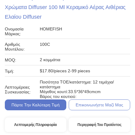
Χρώματα Diffuser 100 Ml Κεραμικό Αέρας Αιθέριας
Ελαίου Diffuser
Ονομασία
HOMEFISH
Μάρκας:
Αριθμός
100C
Μοντέλου:
2 κομμάτια
MOQ:
$17.80/pieces 2-99 pieces
Τιμή:
Ποσότητα ΤΟΕ/κατάστημα: 12 τεμάχια/
κατάστημα
Λεπτομέρειες
Μέγεθος κουτί:33.5*36*49cmcm
Συσκευασίας:
Βάρος του κουτιού:
Πάρτε Την Καλύτερη Τιμή
Επικοινωνήστε Μαζί Μας
Λεπτομερής Πληροφορία
Περιγραφή Του Προϊόντος