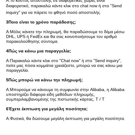
Α:
Το κόστος αποστολής σε διαφορετικές χώρες είναι 
διαφορετικό, παρακαλώ κάντε κλικ στο chat now ή στο "Send 
inquiry" για να πάρετε το φθηνό ποσό αποστολής.
3Ποιο είναι το χρόνο παράδοσης;
Α:
Μόλις κάνετε την πληρωμή, θα παραδώσουμε το δέμα μέσω 
DHL, UPS ή FedEx και θα σας κοινοποιήσουμε τον αριθμό 
παρακολούθησης σύντομα.
4Πώς να κάνω μια παραγγελία;
Α:
Παρακαλώ κάντε κλικ στο "Chat now" ή στο "Send inquiry", 
πείτε μας πόσα κομμάτια χρειάζεστε, μπορώ να σας κάνω μια 
παραγγελία.
5Πώς μπορώ να κάνω την πληρωμή;
Α:
Μπορούμε να κάνουμε τη συμφωνία στην Alibaba, η Alibaba 
υποστηρίζει διάφορα είδη μεθόδων πληρωμής, 
συμπεριλαμβανομένης της πιστωτικής κάρτας, T / T
6Έχετε έκπτωση για μεγάλη ποσότητα;
Α:
Φυσικά, θα δώσουμε μεγάλη έκπτωση για μεγάλη ποσότητα.